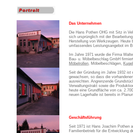
Das Unternehmen
Die Hans Pothen OHG mit Sitz in Vel
sich ursprünglich mit der Bearbeitun
Herstellung von Werkzeugen. Heute b
umfassendes Leistungsangebot im B
Im Jahre 1971 wurde die Firma Walt
Bau- u. Möbelbeschlag GmbH firmiert
Möbelrollen
, Möbelbeschlägen,
Kuge
Seit der Gründung im Jahre 1932 ist 
gewachsen, so dass die vorhandenen
ausreichten. Angrenzende Grundstüc
Verwaltungstrakt sowie die Produktio
heute eine Grundfläche von ca. 2.700
neuen Lagerhalle ist bereits in Planu
Geschäftsführung
Seit 1971 ist Hans Joachim Pothen a
Familienbetrieb für die Entwicklung d